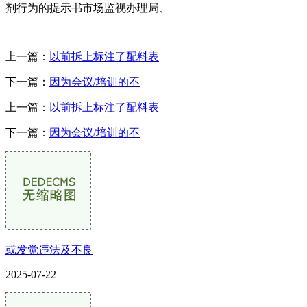
剂行为的提示书市场监视办理局、
上一篇：
以前拆上标注了配料表
下一篇：
因为会议/培训的不
上一篇：
以前拆上标注了配料表
下一篇：
因为会议/培训的不
或发觉违法及不良
2025-07-22