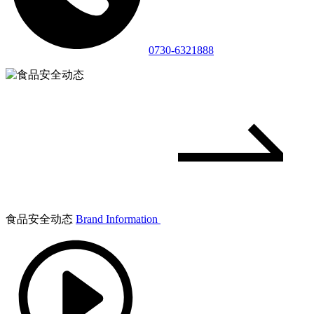
0730-6321888
食品安全动态
Brand Information