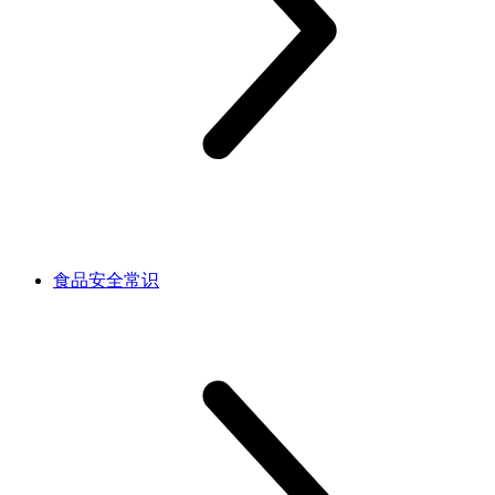
食品安全常识