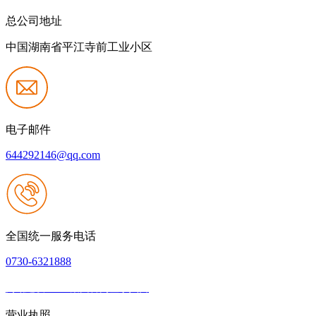
总公司地址
中国湖南省平江寺前工业小区
电子邮件
644292146@qq.com
全国统一服务电话
0730-6321888
网站建设：888集团官网登录入口
|
网站地图
本网站支持IPV6
营业执照