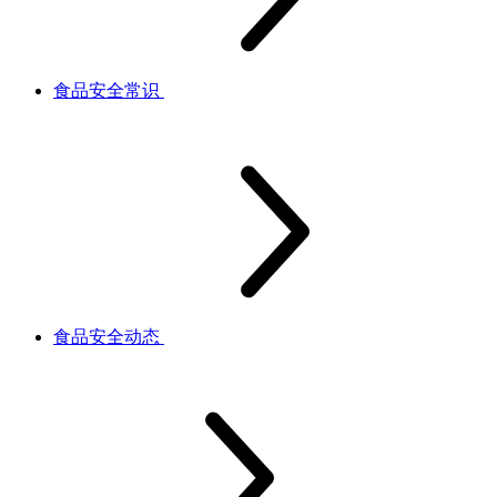
食品安全常识
食品安全动态