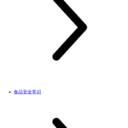
食品安全常识