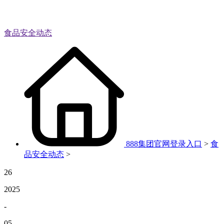
食品安全动态
888集团官网登录入口
>
食
品安全动态
>
26
2025
-
05