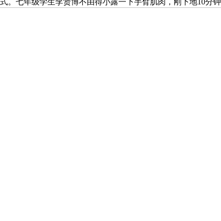
餐模式。七年级学生李贤博不由得小露一下手臂肌肉，刚下地10分