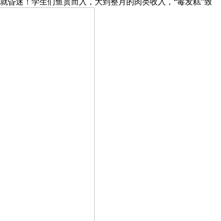
钟就昏迷！学生们鱼贯而入，大到整月的肉类收入，“毒发糕”致