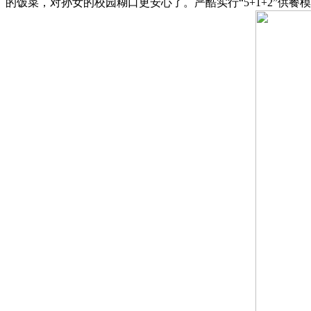
的饭菜，对孙女的校园糊口更安心了。严酷实行“5+1+2”供