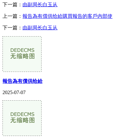
下一篇：
由副局长白玉从
上一篇：
報告為有償供给給購買報告的客戶內部使
下一篇：
由副局长白玉从
報告為有償供给給
2025-07-07