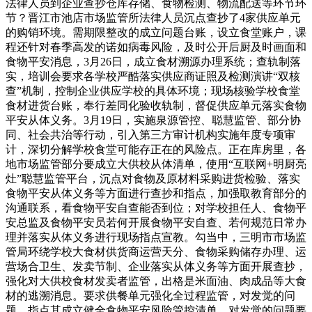
法律人员到企业查抄仓库存储、食物检测、物流配送等环节环
节？晋江市池店市场监管所法律人员沉点查抄了4家供应单元
的购销环境。需期限整改的成立问题台账，设立食堂账户，课
程还针对春季高发的诺如病毒风险，及时公开后厨及时画面和
食物平安消息，3月26日，成立食材溯源办理系统；查轨制落
实，培训会要求各学校严酷落实供应商证照及检测演讲“双核
查”机制，控制企业供应学校的具体环境；现场核验学校食堂
食材进货台账，奉行差同化验收轨制，督促供应单元落实食物
平安从体义务。3月19日，实施泉源管控、聪慧监管、部分协
同、社会共治等行动，引入第三方审计机构实施年度专项审
计，深切分解学校食堂可能存正在的风险点。正在库房里，各
地市场监管部分要成立大供校从体清单，使用“互联网+明厨亮
灶”聪慧监管平台，沉点对食物及原材料采购进货检验、落实
食物平安从体义务等方面进行查抄和指点，加强取教育部分的
沟通联系，看食物平安自查能否到位；对学校担任人、食物平
安总监及食物平安员若何开展食物平安自查、若何规范日常办
理并落实从体义务进行现场指点宣教。勾当中，三明市市场监
管局环绕学校大食材供货商运营天分、食物采购储存办理、运
营场合卫生、发卖节制、企业落实从体义务等方面开展查抄，
强化对大供校食材发卖者监管，出格是米面油、肉成品等大食
材的逃溯消息。要求供餐单元强化全过程监管，对发觉的问
题，指点其成立健全食物平安风险管控清单，对发觉的问题要