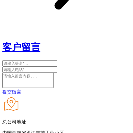
客户留言
提交留言
总公司地址
中国湖南省平江寺前工业小区