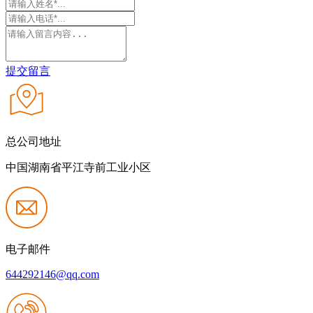
提交留言
总公司地址
中国湖南省平江寺前工业小区
电子邮件
644292146@qq.com