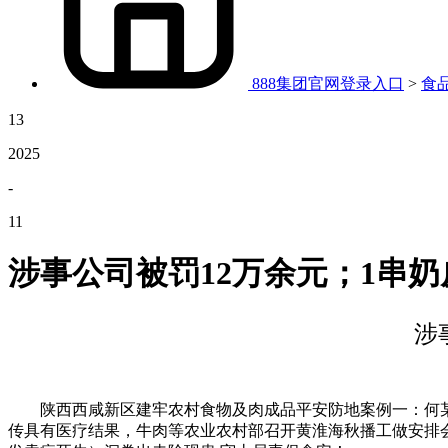
888集团官网登录入口
>
食
13
2025
-
11
涉事公司被罚12万余元；1串
涉
陕西西咸新区建牢农村食物及肉成品平安防地案例一：何某
传具有医疗结果，牛肉等农业农村部召开黄淮海秋播工做安排会