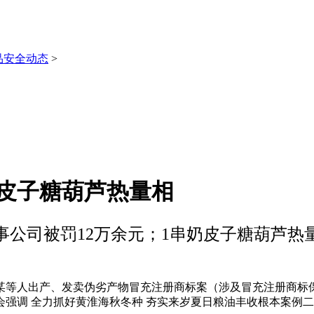
品安全动态
>
奶皮子糖葫芦热量相
事公司被罚12万余元；1串奶皮子糖葫芦热
等人出产、发卖伪劣产物冒充注册商标案（涉及冒充注册商标保
强调 全力抓好黄淮海秋冬种 夯实来岁夏日粮油丰收根本案例