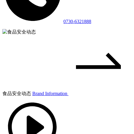
0730-6321888
食品安全动态
Brand Information