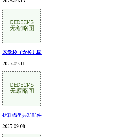
2025-09-13
区学校（含长儿园
2025-09-11
拆鞋帽类共2388件
2025-09-08