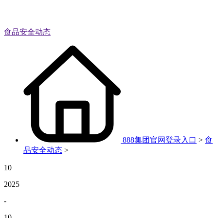
食品安全动态
888集团官网登录入口
>
食
品安全动态
>
10
2025
-
10