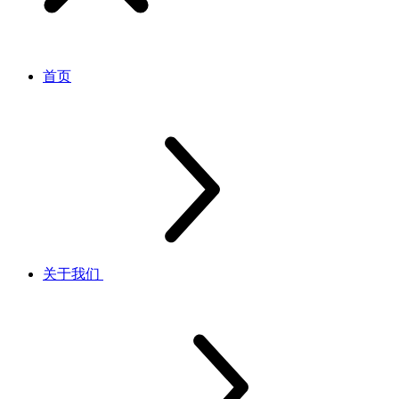
首页
关于我们