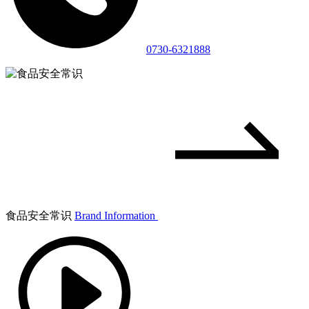
0730-6321888
食品安全常识
Brand Information