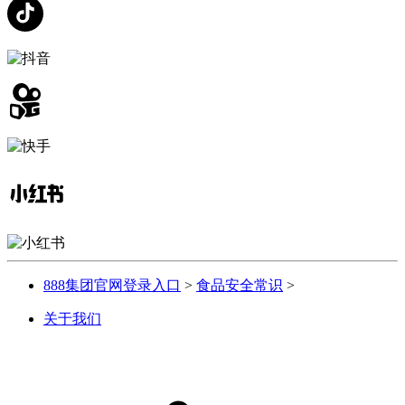
888集团官网登录入口
>
食品安全常识
>
关于我们