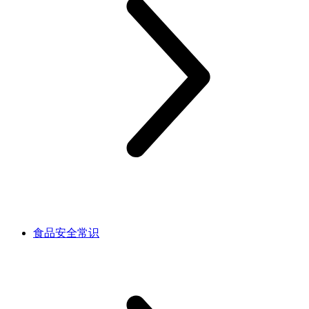
食品安全常识