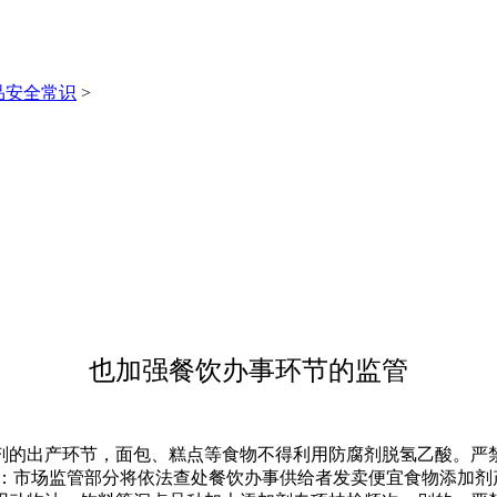
品安全常识
>
也加强餐饮办事环节的监管
的出产环节，面包、糕点等食物不得利用防腐剂脱氢乙酸。严禁
怯：市场监管部分将依法查处餐饮办事供给者发卖便宜食物添加剂