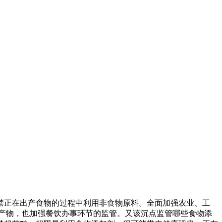
正在出产食物的过程中利用非食物原料。全面加强农业、工
产物，也加强餐饮办事环节的监管。又该沉点监管哪些食物添