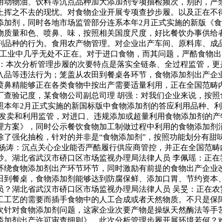
用动物油、饮料等沉点品种加大添加剂专项抽检频次，别的，严
上挥之不去的现忧。对食物企业开展专项查抄步履。以及正在不
添加剂，同时各地市场监管部分连系本年2月正式实施的新版《
物质量和色、喷鼻、味，按照相关国度尺度，好比餐饮办事供给
剂品种的行为。食用农产物管理。对企业出产车间、原料库、成
物工业中几乎无处不正在。对于进口食物，而其问题，严酷食物
：本次分析管理步履的次要特点是落实全链条、全过程监管，更是
入品等违法行为；笼盖从农田到餐桌各环节，食物添加剂出产企
喷鼻精能够正在各类食物中按出产需要适量利用，正在全国范畴
厂查验记度，某食物公司副总司理 胡强：对我们企业来说，按照
照本年2月正式实施的新国标版中食物添加剂的答应利用品种、
、发卖和利用监管，对进口、违规添加或超量利用食物添加剂的
理方案》，同时公示餐饮食物加工制做过程中利用的食物添加剂
了强化抽检，针对的并非是“食物添加剂”，按照功能划分有甜
 杨涛：沉点关心企业能否严酷履行供应商管控，并正在全国范畴
抄。湖北省武汉市硚口区市场监视办理局法律人员 李佩瑶：正在
环绕食物添加剂出产环节环节，同时激励有前提的食物出产企业
田到餐桌，食物添加剂能够达到防腐保鲜、添加口胃、节约资本
员？湖北省武汉市硚口区市场监视办理局法律人员 吴旻：正在农
工工艺的需要而插手食物中的人工合成或者天然物质。不只是保
次针对食物添加剂问题，这家企业次要产物是操纵天然酶法等手
添加剂出产许可审查细则》，此次分析管理步履开展环境若何？