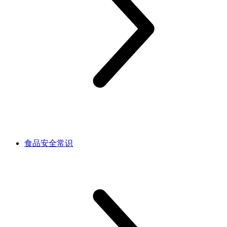
食品安全常识