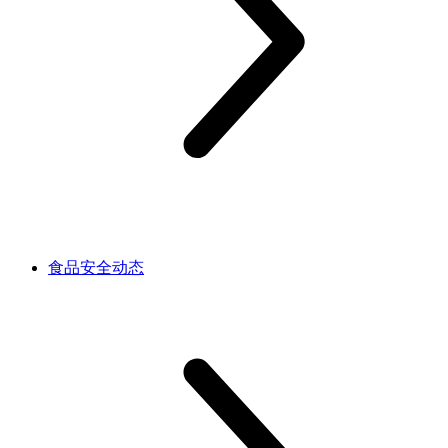
食品安全动态