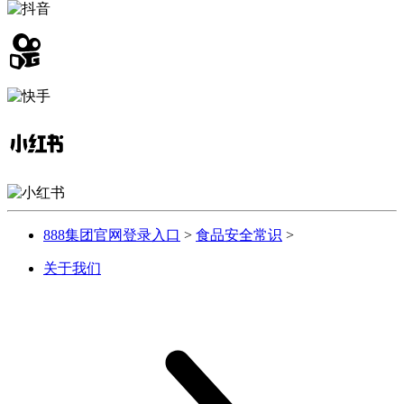
888集团官网登录入口
>
食品安全常识
>
关于我们