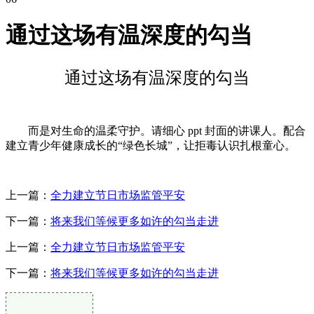
通过这场有温深度的勾当
通过这场有温深度的勾当
而是对生命的温柔守护。请细心 ppt 封面的讲课人。配合
建立青少年健康成长的“绿色长城”，让拒毒认识扎根童心。
上一篇：
全力建立节日市场监管平安
下一篇：
将来我们等候更多如许的勾当走进
上一篇：
全力建立节日市场监管平安
下一篇：
将来我们等候更多如许的勾当走进