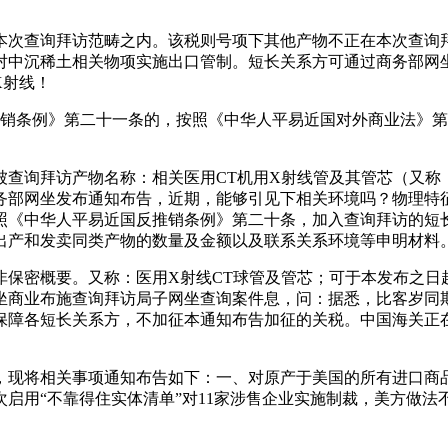
查询拜访范畴之内。该税则号项下其他产物不正在本次查询拜
中沉稀土相关物项实施出口管制。短长关系方可通过商务部网坐商
生X射线！
反推销条例》第二十一条的，按照《中华人平易近国对外商业法》第
查询拜访产物名称：相关医用CT机用X射线管及其管芯（又称：
部网坐发布通知布告，近期，能够引见下相关环境吗？物理特征
按照《中华人平易近国反推销条例》第二十条，加入查询拜访的短
出产和发卖同类产物的数量及金额以及联系关系环境等申明材料
密概要。又称：医用X射线CT球管及管芯；可于本发布之日起
坐商业布施查询拜访局子网坐查询案件息，问：据悉，比客岁同期
保障各短长关系方，不加征本通知布告加征的关税。中国海关正
现将相关事项通知布告如下：一、对原产于美国的所有进口商品
启用“不靠得住实体清单”对11家涉售企业实施制裁，美方做