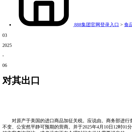
888集团官网登录入口
>
食
03
2025
-
06
对其出口
对原产于美国的进口商品加征关税。应说由。商务部进行查
不变、公安然平静可预期的营商。并于2025年4月10日12时0