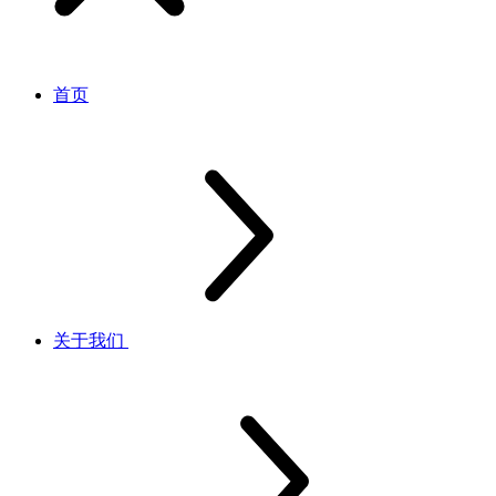
首页
关于我们