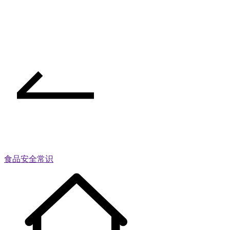
食品安全常识