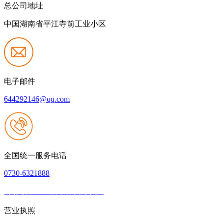
总公司地址
中国湖南省平江寺前工业小区
电子邮件
644292146@qq.com
全国统一服务电话
0730-6321888
网站建设：888集团官网登录入口
|
网站地图
本网站支持IPV6
营业执照