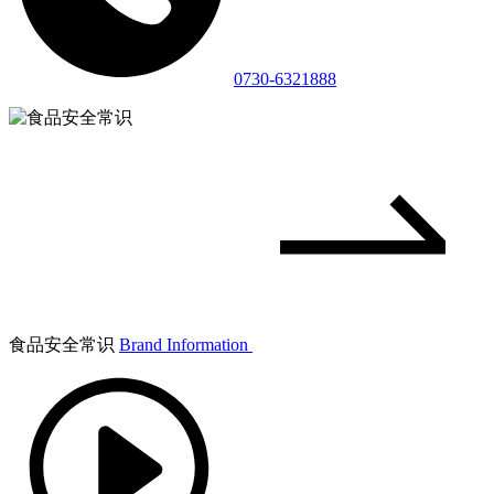
0730-6321888
食品安全常识
Brand Information