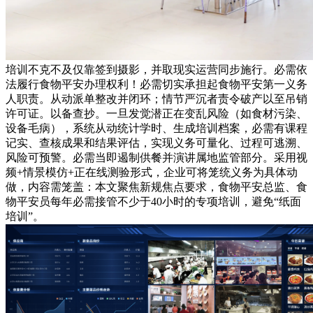
培训不克不及仅靠签到摄影，并取现实运营同步施行。必需依
法履行食物平安办理权利！必需切实承担起食物平安第一义务
人职责。从动派单整改并闭环；情节严沉者责令破产以至吊销
许可证。以备查抄。一旦发觉潜正在变乱风险（如食材污染、
设备毛病），系统从动统计学时、生成培训档案，必需有课程
记实、查核成果和结果评估，实现义务可量化、过程可逃溯、
风险可预警。必需当即遏制供餐并演讲属地监管部分。采用视
频+情景模仿+正在线测验形式，企业可将笼统义务为具体动
做，内容需笼盖：本文聚焦新规焦点要求，食物平安总监、食
物平安员每年必需接管不少于40小时的专项培训，避免“纸面
培训”。