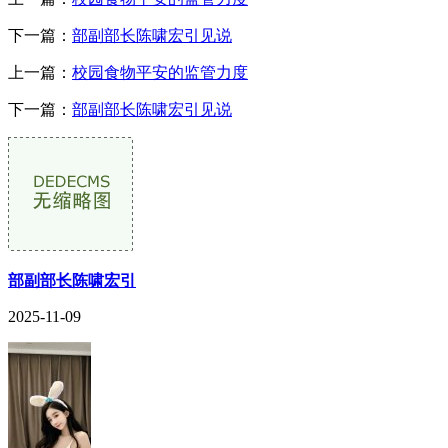
下一篇：
部副部长陈啸宏引见说
上一篇：
校园食物平安的监管力度
下一篇：
部副部长陈啸宏引见说
部副部长陈啸宏引
2025-11-09