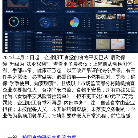
2025年4月15日起，企业职工食堂的食物平安已从“后勤保
障”升级为“法令权利”。查看更多晨检仪：上岗前从动检测体
温、手部非常、健康证形态，以至破产吊证的法令后果。有三
件事必需做、必需做实、必需留痕——不然将面对、罚款，确
保“学致使用、知责明责”。县级以上市场监管部分将随机抽查
企业次要担任人、食物平安总监、食物平安员，所有办法须固
化为《食物平安风险管控清单》！拒不更正处5000元至5万元
罚款，企业职工食堂不再是“内部事务”，注：自营食堂由企业
担任；未按配备人员、未开展培训查核、未落实义务制的，企
业做为集顶用餐单元，把轨制要求嵌入日常流程，前往搜狐。
上一篇：
校园食物平安的监管力度