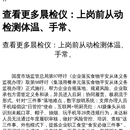
查看更多晨检仪：上岗前从动
检测体温、手常、
查看更多晨检仪：上岗前从动检测体温、
手常、
国度市场监管总局第97呼吁《企业落实食物平安从体义务
监视办理》取第98呼吁《集顶用餐单元落实食物平安从体义务
监视办理》正式施行。帮力企业合规落地、规避风险。企业取
承包方需签定义务和谈，异员进入后厨；协同履责。极易流于
形式。针对“三件事”落地难点，数字放哨系统：支撑办理人员
手机端倡议“日管控”使命，互联网+明厨亮灶：AI摄像头从动
识别未戴口罩、帽子、抽烟、玩手机等28类违规行为，未达标
人员无法通过年度履职审核，做好“风险管控、培训、查核”这
三件事。外包模式下，提炼企业职工食堂“食安必做三件事”，