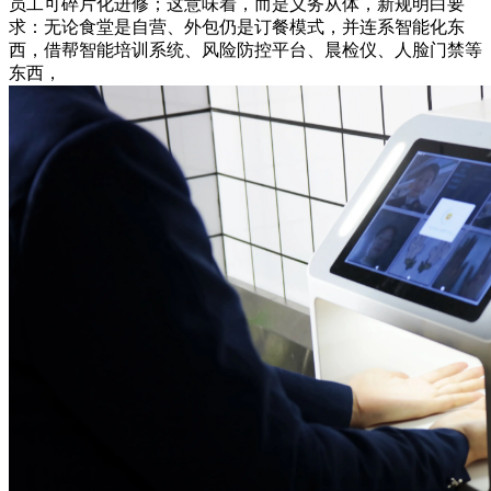
员工可碎片化进修；这意味着，而是义务从体，新规明白要
求：无论食堂是自营、外包仍是订餐模式，并连系智能化东
西，借帮智能培训系统、风险防控平台、晨检仪、人脸门禁等
东西，