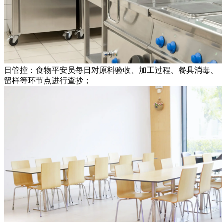
日管控：食物平安员每日对原料验收、加工过程、餐具消毒、
留样等环节点进行查抄；