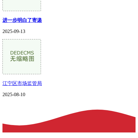
进一步明白了寄递
2025-09-13
江宁区市场监管局
2025-08-10